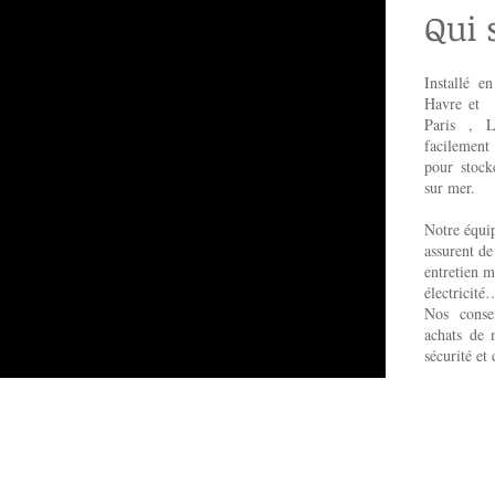
Qui
Installé e
Havre et 
Paris , L
facilement 
pour
stock
sur mer.
Notre équip
assurent d
entretien m
électricité
Nos conse
achats de m
sécurité et 