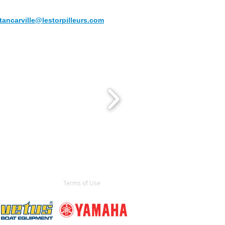
ncarville@lestorpilleurs.com
tancarville@lestorpilleurs.com
 bateau
Terms of Use