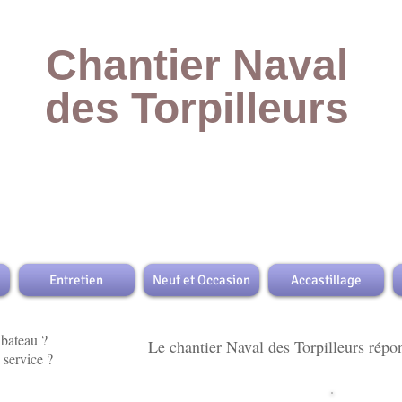
Chantier Naval
des Torpilleurs
rt near Le Havre en Seine maitime 76, used boat maintenance, sale of new boats, used
maintenance, used engine sales, new engine sales, trailer maintenance, trailer sales,
ling installation,
fittings
store
in the port dry, paint booth for boats
Entretien
Neuf et Occasion
Accastillage
 bateau ?
Le chantier Naval des Torpilleurs répon
 service ?