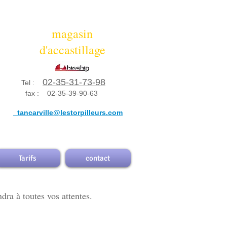
magasin
magasin
d'accastillage
d'accastillage
02-35-31-73-98
Tel :
fax : 02-35-39-90-63
mail :
tancarville@lestorpilleurs.com
tancarville@lestorpilleurs.com
Tarifs
contact
dra à toutes vos attentes.